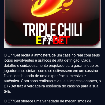
O E77Bet recria a atmosfera de um cassino real com seus
jogos envolventes e gráficos de alta definição. Cada
detalhe é cuidadosamente projetado para garantir que os
jogadores se sintam como se estivessem em um cassino
físico, desfrutando de uma experiência imersiva e
autêntica. Com sons realistas e visuais impressionantes, o
E77Bet traz a verdadeira essência do cassino para a sua
tela.
O E77Bet oferece uma variedade de mecanismos de