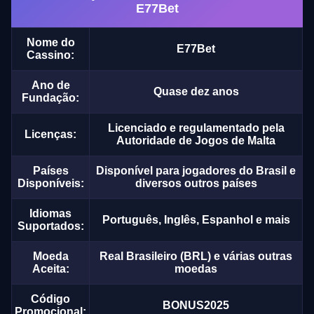
E77Bet
Nome do
E77Bet
Cassino:
Ano de
Quase dez anos
Fundação:
Licenciado e regulamentado pela
Licenças:
Autoridade de Jogos de Malta
Países
Disponível para jogadores do Brasil e
Disponíveis:
diversos outros países
Idiomas
Português, Inglês, Espanhol e mais
Suportados:
Moeda
Real Brasileiro (BRL) e várias outras
Aceita:
moedas
Código
BONUS2025
Promocional: