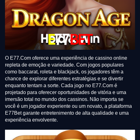
O E77.Com oferece uma experiência de cassino online
repleta de emoção e variedade. Com jogos populares
como baccarat, roleta e blackjack, os jogadores têm a
chance de explorar diferentes estratégias e se divertir
enquanto tentam a sorte. Cada jogo no E77.Com é
projetado para oferecer oportunidades de vitória e uma
imersão total no mundo dos cassinos. Não importa se
você é um jogador experiente ou um novato, a plataforma
E77Bet garante entretenimento de alta qualidade e uma
experiência envolvente.