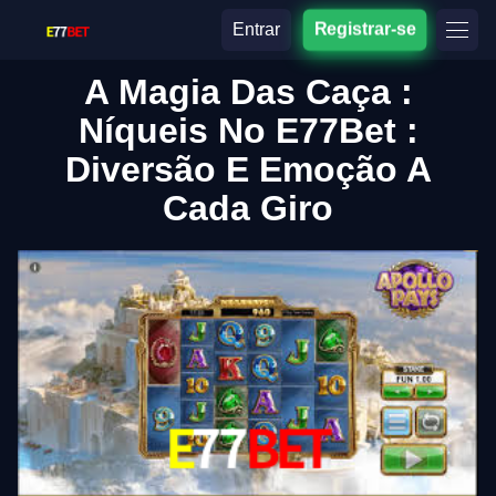
Entrar
Registrar-se
A Magia Das Caça :
Níqueis No E77Bet :
Diversão E Emoção A
Cada Giro