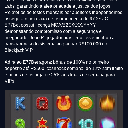
Labs, garantindo a aleatoriedade e justiça dos jogos.
Relatórios de testes mensais por auditores independentes
asseguram uma taxa de retorno média de 97.2%. O
E77Bet possui licença MGA/B2C/XXX/YYYY,
demonstrando compromisso com a segurança e
integridade. João P., jogador brasileiro, testemunhou a
transparência do sistema ao ganhar R$100,000 no
Blackjack VIP.
Adira ao E77Bet agora: bônus de 100% no primeiro
depósito até R$500, cashback semanal de 12% sem limite
e bônus de recarga de 25% aos finais de semana para
VIPs.