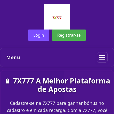
Login
Registrar-se
Menu
📱 7X777 A Melhor Plataforma
de Apostas
Cadastre-se na 7X777 para ganhar bônus no
cadastro e em cada recarga. Com a 7X777, você