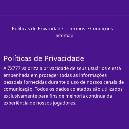
Políticas de Privacidade
Termos e Condições
Sitemap
Políticas de Privacidade
A 7X777 valoriza a privacidade de seus usuários e está
empenhada em proteger todas as informações
pessoais fornecidas durante o uso de nossos canais de
comunicação. Todos os dados coletados são utilizados
exclusivamente para fins de melhoria contínua da
experiência de nossos jogadores.