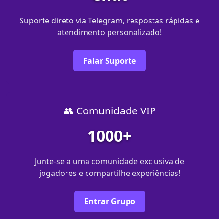
Suporte direto via Telegram, respostas rápidas e
atendimento personalizado!
Falar Suporte
👥 Comunidade VIP
1000+
Junte-se a uma comunidade exclusiva de
jogadores e compartilhe experiências!
Entrar Grupo