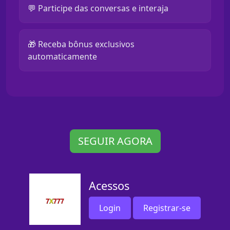
💬 Participe das conversas e interaja
🎁 Receba bônus exclusivos
automaticamente
SEGUIR AGORA
Acessos
Login
Registrar-se