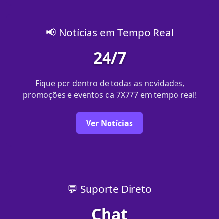
📢 Notícias em Tempo Real
24/7
Fique por dentro de todas as novidades,
promoções e eventos da 7X777 em tempo real!
Ver Notícias
💬 Suporte Direto
Chat