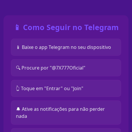
📱 Como Seguir no Telegram
📱 Baixe o app Telegram no seu dispositivo
🔍 Procure por "@7X777Oficial"
👆 Toque em "Entrar" ou "Join"
🔔 Ative as notificações para não perder
nada