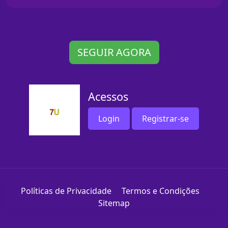
SEGUIR AGORA
Acessos
Login
Registrar-se
Políticas de Privacidade
Termos e Condições
Sitemap