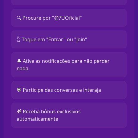
🔍 Procure por "@7UOficial"
👆 Toque em "Entrar" ou "Join"
🔔 Ative as notificações para não perder
nada
💬 Participe das conversas e interaja
🎁 Receba bônus exclusivos
automaticamente