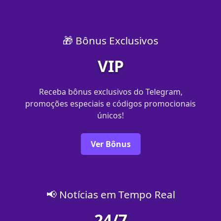
🎁 Bônus Exclusivos
VIP
Receba bônus exclusivos do Telegram,
promoções especiais e códigos promocionais
únicos!
Ver Bônus
📢 Notícias em Tempo Real
24/7