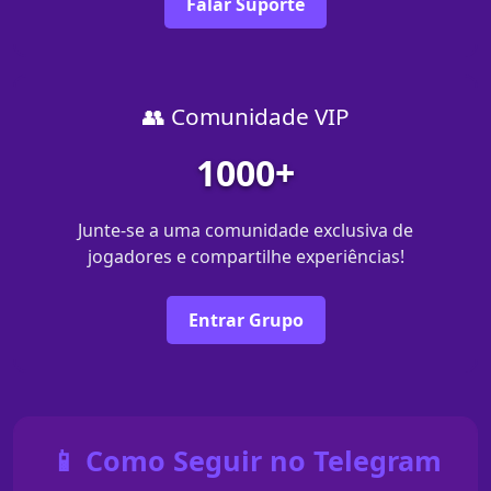
Falar Suporte
👥 Comunidade VIP
1000+
Junte-se a uma comunidade exclusiva de
jogadores e compartilhe experiências!
Entrar Grupo
📱 Como Seguir no Telegram