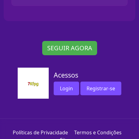
SEGUIR AGORA
Acessos
Login
Registrar-se
Políticas de Privacidade
Termos e Condições