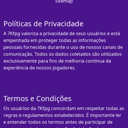
Sitemap
Políticas de Privacidade
A 7Kfpg valoriza a privacidade de seus usuários e está
empenhada em proteger todas as informações
pessoais fornecidas durante o uso de nossos canais de
comunicação. Todos os dados coletados são utilizados
exclusivamente para fins de melhoria contínua da
experiência de nossos jogadores.
Termos e Condições
Os usuários da 7Kfpg concordam em respeitar todas as
regras e regulamentos estabelecidos. É importante ler
e entender todos os termos antes de participar de