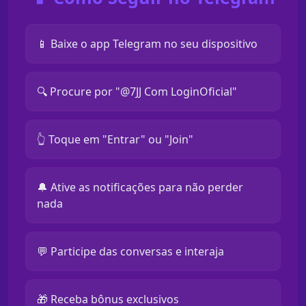
📱 Baixe o app Telegram no seu dispositivo
🔍 Procure por "@7JJ Com LoginOficial"
👆 Toque em "Entrar" ou "Join"
🔔 Ative as notificações para não perder
nada
💬 Participe das conversas e interaja
🎁 Receba bônus exclusivos