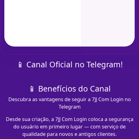
📱 Canal Oficial no Telegram!
📱 Benefícios do Canal
Descubra as vantagens de seguir a 7JJ Com Login no
Telegram
Desde sua criação, a 7JJ Com Login coloca a segurança
do usuário em primeiro lugar — com serviço de
qualidade para novos e antigos clientes.