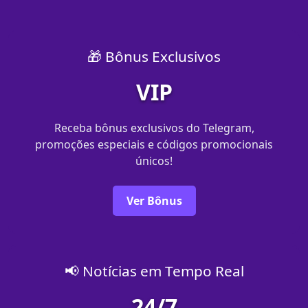
🎁 Bônus Exclusivos
VIP
Receba bônus exclusivos do Telegram,
promoções especiais e códigos promocionais
únicos!
Ver Bônus
📢 Notícias em Tempo Real
24/7