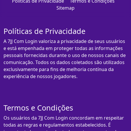
Políticas de Privacidade
Termos e Condições
Sitemap
Políticas de Privacidade
A 7JJ Com Login valoriza a privacidade de seus usuários
e está empenhada em proteger todas as informações
pessoais fornecidas durante o uso de nossos canais de
comunicação. Todos os dados coletados são utilizados
exclusivamente para fins de melhoria contínua da
experiência de nossos jogadores.
Termos e Condições
Os usuários da 7JJ Com Login concordam em respeitar
todas as regras e regulamentos estabelecidos. É