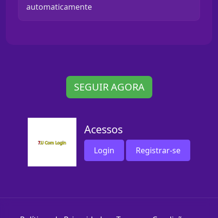
automaticamente
SEGUIR AGORA
Acessos
Login
Registrar-se