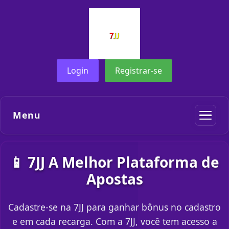
Login
Registrar-se
Menu
📱 7JJ A Melhor Plataforma de
Apostas
Cadastre-se na 7JJ para ganhar bônus no cadastro
e em cada recarga. Com a 7JJ, você tem acesso a