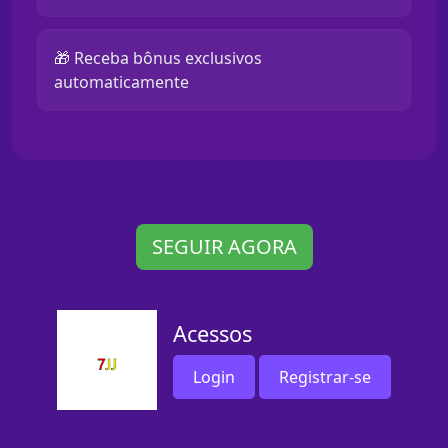
🎁 Receba bônus exclusivos
automaticamente
SEGUIR AGORA
Acessos
Login
Registrar-se