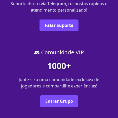
Suporte direto via Telegram, respostas rápidas e
atendimento personalizado!
Falar Suporte
👥 Comunidade VIP
1000+
Junte-se a uma comunidade exclusiva de
jogadores e compartilhe experiências!
Entrar Grupo