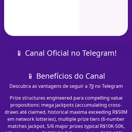
📱 Canal Oficial no Telegram!
📱 Benefícios do Canal
Descubra as vantagens de seguir a 7JJ no Telegram
Prize structures engineered para compelling value
propositions: mega jackpots (accumulating cross-
draws até claimed, historical maxima exceeding R$50M
em network lotteries), multiple prize tiers (6-number
matches jackpot, 5/6 major prizes typical R$10K-50K,