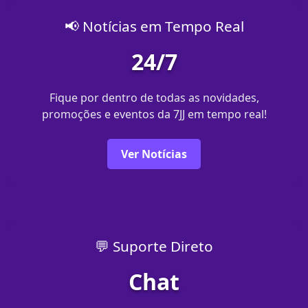
📢 Notícias em Tempo Real
24/7
Fique por dentro de todas as novidades,
promoções e eventos da 7JJ em tempo real!
Ver Notícias
💬 Suporte Direto
Chat