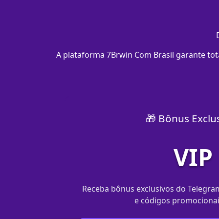
A plataforma 7Brwin Com Brasil garante to
🎁 Bônus Exclu
VIP
Receba bônus exclusivos do Telegra
e códigos promocionai