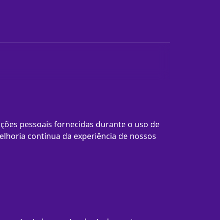
ções pessoais fornecidas durante o uso de
elhoria contínua da experiência de nossos