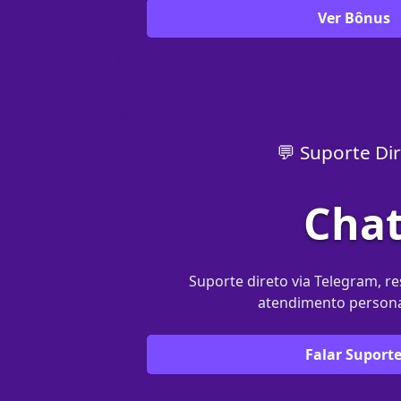
Ver Bônus
💬 Suporte Di
Cha
Suporte direto via Telegram, r
atendimento persona
Falar Suport