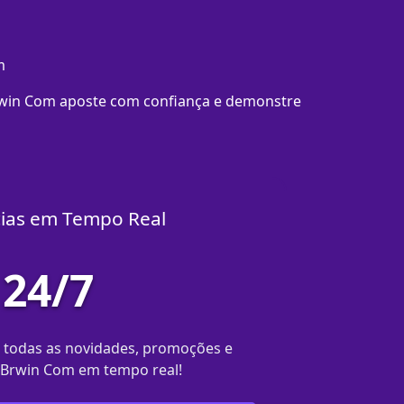
m
Brwin Com aposte com confiança e demonstre
cias em Tempo Real
24/7
e todas as novidades, promoções e
7Brwin Com em tempo real!