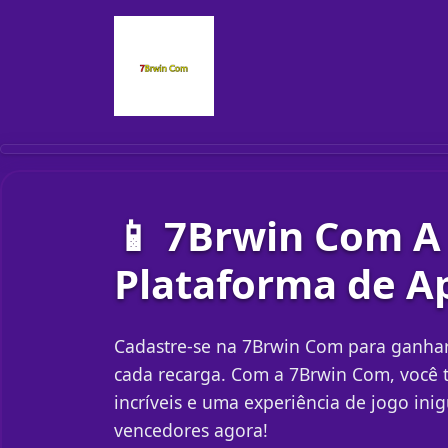
📱 7Brwin Com A
Plataforma de A
Cadastre-se na 7Brwin Com para ganha
cada recarga. Com a 7Brwin Com, você
incríveis e uma experiência de jogo inig
vencedores agora!