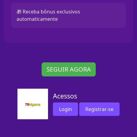
🎁 Receba bônus exclusivos
automaticamente
SEGUIR AGORA
Acessos
Login
Registrar-se