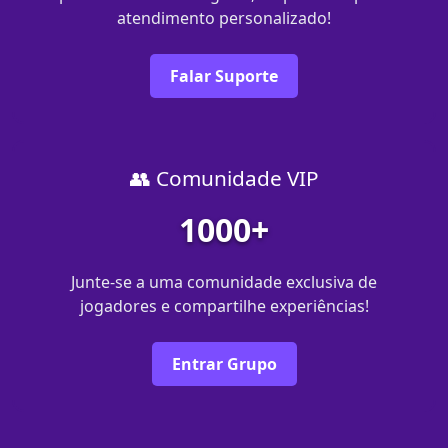
atendimento personalizado!
Falar Suporte
👥 Comunidade VIP
1000+
Junte-se a uma comunidade exclusiva de
jogadores e compartilhe experiências!
Entrar Grupo