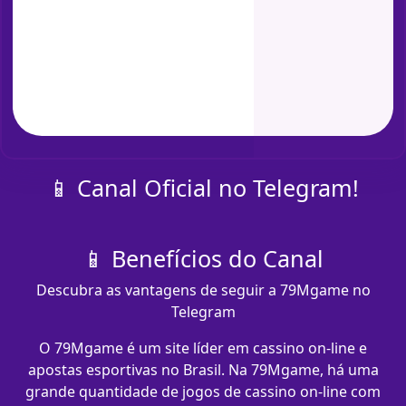
📱 Canal Oficial no Telegram!
📱 Benefícios do Canal
Descubra as vantagens de seguir a 79Mgame no
Telegram
O 79Mgame é um site líder em cassino on-line e
apostas esportivas no Brasil. Na 79Mgame, há uma
grande quantidade de jogos de cassino on-line com