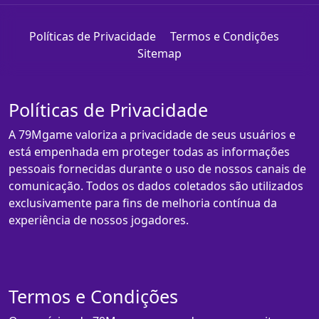
Políticas de Privacidade
Termos e Condições
Sitemap
Políticas de Privacidade
A 79Mgame valoriza a privacidade de seus usuários e
está empenhada em proteger todas as informações
pessoais fornecidas durante o uso de nossos canais de
comunicação. Todos os dados coletados são utilizados
exclusivamente para fins de melhoria contínua da
experiência de nossos jogadores.
Termos e Condições