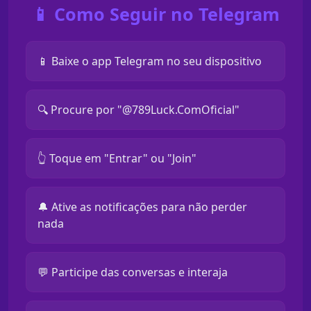
📱 Como Seguir no Telegram
📱 Baixe o app Telegram no seu dispositivo
🔍 Procure por "@789Luck.ComOficial"
👆 Toque em "Entrar" ou "Join"
🔔 Ative as notificações para não perder
nada
💬 Participe das conversas e interaja