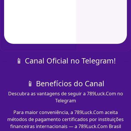
📱 Canal Oficial no Telegram!
📱 Benefícios do Canal
Descubra as vantagens de seguir a 789Luck.Com no
Telegram
Para maior conveniência, a 789Luck.Com aceita
métodos de pagamento certificados por instituições
financeiras internacionais — a 789Luck.Com Brasil