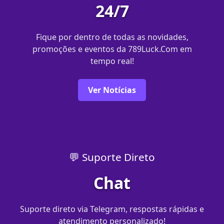
24/7
Fique por dentro de todas as novidades,
promoções e eventos da 789Luck.Com em
tempo real!
Ver Notícias
💬 Suporte Direto
Chat
Suporte direto via Telegram, respostas rápidas e
atendimento personalizado!