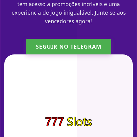
tem acesso a promoções incríveis e uma
experiência de jogo inigualável. Junte-se aos
vencedores agora!
SEGUIR NO TELEGRAM