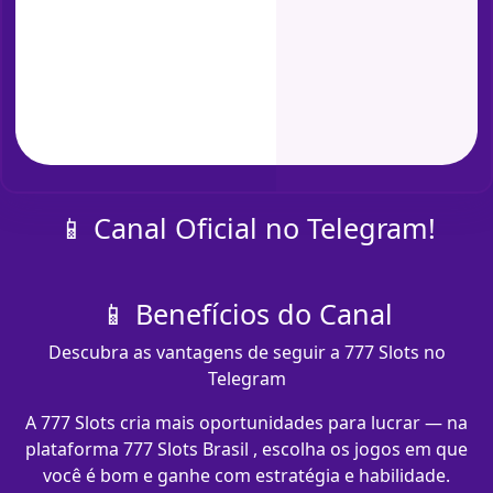
📱 Canal Oficial no Telegram!
📱 Benefícios do Canal
Descubra as vantagens de seguir a 777 Slots no
Telegram
A 777 Slots cria mais oportunidades para lucrar — na
plataforma 777 Slots Brasil , escolha os jogos em que
você é bom e ganhe com estratégia e habilidade.