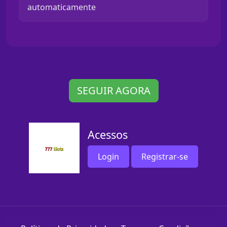
automaticamente
SEGUIR AGORA
Acessos
Login
Registrar-se