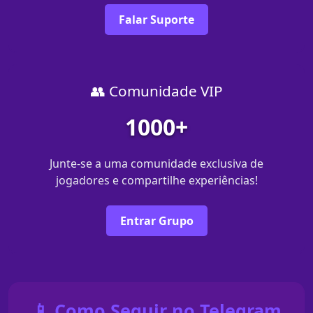
Falar Suporte
👥 Comunidade VIP
1000+
Junte-se a uma comunidade exclusiva de
jogadores e compartilhe experiências!
Entrar Grupo
📱 Como Seguir no Telegram