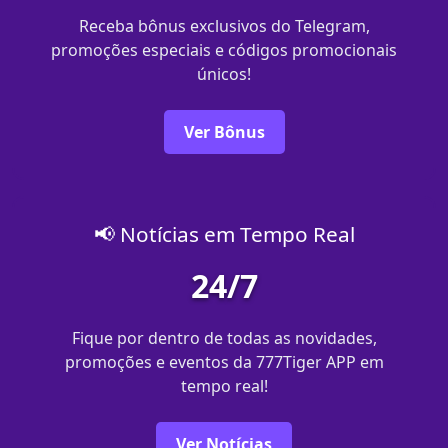
Receba bônus exclusivos do Telegram,
promoções especiais e códigos promocionais
únicos!
Ver Bônus
📢 Notícias em Tempo Real
24/7
Fique por dentro de todas as novidades,
promoções e eventos da 777Tiger APP em
tempo real!
Ver Notícias