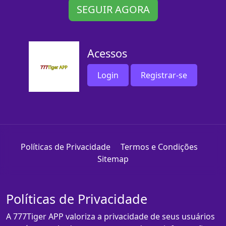
SEGUIR AGORA
Acessos
Login
Registrar-se
Políticas de Privacidade
Termos e Condições
Sitemap
Políticas de Privacidade
A 777Tiger APP valoriza a privacidade de seus usuários