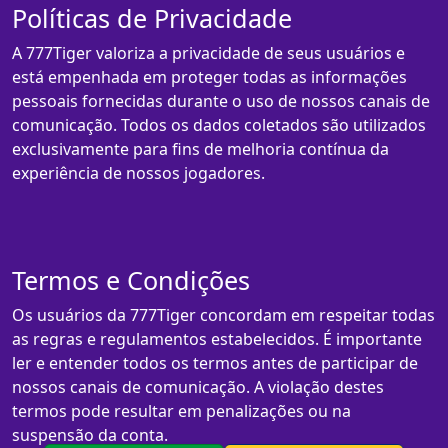
Políticas de Privacidade
A 777Tiger valoriza a privacidade de seus usuários e
está empenhada em proteger todas as informações
pessoais fornecidas durante o uso de nossos canais de
comunicação. Todos os dados coletados são utilizados
exclusivamente para fins de melhoria contínua da
experiência de nossos jogadores.
Termos e Condições
Os usuários da 777Tiger concordam em respeitar todas
as regras e regulamentos estabelecidos. É importante
ler e entender todos os termos antes de participar de
nossos canais de comunicação. A violação destes
termos pode resultar em penalizações ou na
suspensão da conta.