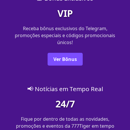
VIP
Receba bônus exclusivos do Telegram,
promoções especiais e códigos promocionais
únicos!
Ver Bônus
📢 Notícias em Tempo Real
24/7
Fique por dentro de todas as novidades,
promoções e eventos da 777Tiger em tempo