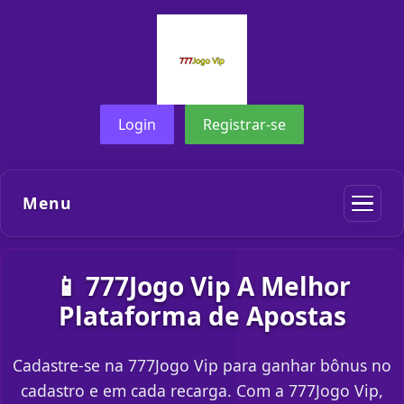
Login
Registrar-se
Menu
📱 777Jogo Vip A Melhor
Plataforma de Apostas
Cadastre-se na 777Jogo Vip para ganhar bônus no
cadastro e em cada recarga. Com a 777Jogo Vip,