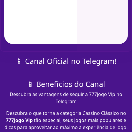
📱 Canal Oficial no Telegram!
📱 Benefícios do Canal
Descubra as vantagens de seguir a 777Jogo Vip no
Telegram
Descubra o que torna a categoria Cassino Clássico no
777Jogo Vip
tão especial, seus jogos mais populares e
dicas para aproveitar ao máximo a experiência de jogo.