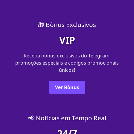
🎁 Bônus Exclusivos
VIP
Receba bônus exclusivos do Telegram,
promoções especiais e códigos promocionais
únicos!
Ver Bônus
📢 Notícias em Tempo Real
24/7