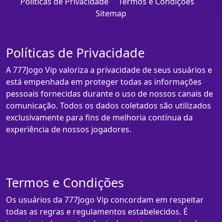
Políticas de Privacidade
Termos e Condições
Sitemap
Políticas de Privacidade
A 777Jogo Vip valoriza a privacidade de seus usuários e
está empenhada em proteger todas as informações
pessoais fornecidas durante o uso de nossos canais de
comunicação. Todos os dados coletados são utilizados
exclusivamente para fins de melhoria contínua da
experiência de nossos jogadores.
Termos e Condições
Os usuários da 777Jogo Vip concordam em respeitar
todas as regras e regulamentos estabelecidos. É