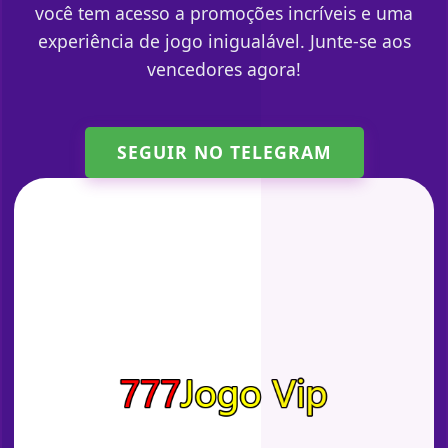
você tem acesso a promoções incríveis e uma
experiência de jogo inigualável. Junte-se aos
vencedores agora!
SEGUIR NO TELEGRAM