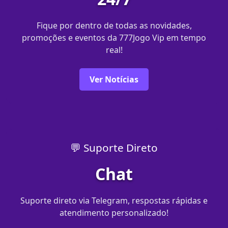
Fique por dentro de todas as novidades,
promoções e eventos da 777Jogo Vip em tempo
real!
Ver Notícias
💬 Suporte Direto
Chat
Suporte direto via Telegram, respostas rápidas e
atendimento personalizado!