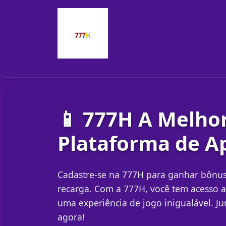
📱 777H A Melho
Plataforma de A
Cadastre-se na 777H para ganhar bônus
recarga. Com a 777H, você tem acesso a
uma experiência de jogo inigualável. J
agora!