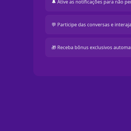
🔔 Ative as notificações para não p
💬 Participe das conversas e interaj
🎁 Receba bônus exclusivos autom