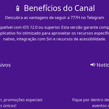
📱 Benefícios do Canal
Descubra as vantagens de seguir a 777H no Telegram
ompatível com iOS 12.0 ou superior. Esta versão garante co
plicativo foi otimizado para aproveitar os recursos específ
nativo, integração com Siri e recursos de acessibilidade.
sivos
📢 Notí
m, promoções especiais
Fique por dentro d
s únicos!
eventos 