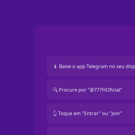
📱 Baixe o app Telegram no seu disp
🔍 Procure por "@777HOficial"
👆 Toque em "Entrar" ou "Join"