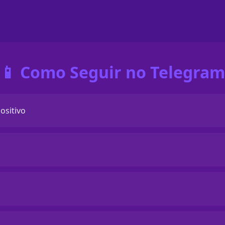
📱 Como Seguir no Telegram
ositivo