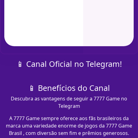
📱 Canal Oficial no Telegram!
📱 Benefícios do Canal
Descubra as vantagens de seguir a 7777 Game no
Telegram
A 7777 Game sempre oferece aos fãs brasileiros da
marca uma variedade enorme de jogos da 7777 Game
Brasil , com diversão sem fim e prêmios generosos.