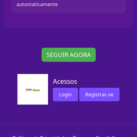
automaticamente
SEGUIR AGORA
Acessos
Login
Registrar-se