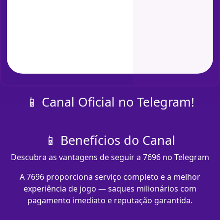
📱 Canal Oficial no Telegram!
📱 Benefícios do Canal
Descubra as vantagens de seguir a 7696 no Telegram
A 7696 proporciona serviço completo e a melhor
experiência de jogo — saques milionários com
pagamento imediato e reputação garantida.