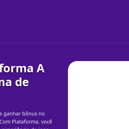
aforma A
ma de
ra ganhar bônus no
 Com Plataforma, você