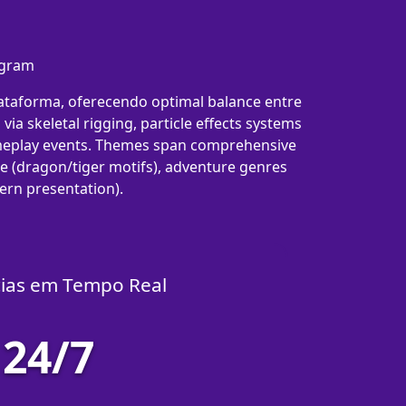
egram
ataforma, oferecendo optimal balance entre
via skeletal rigging, particle effects systems
ameplay events. Themes span comprehensive
e (dragon/tiger motifs), adventure genres
ern presentation).
cias em Tempo Real
24/7