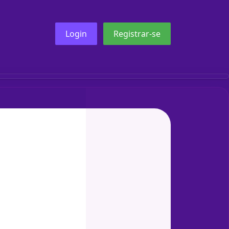
Login
Registrar-se