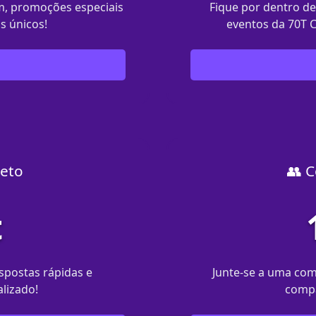
m, promoções especiais
Fique por dentro d
s únicos!
eventos da 70T 
reto
👥 
t
espostas rápidas e
Junte-se a uma com
lizado!
compa