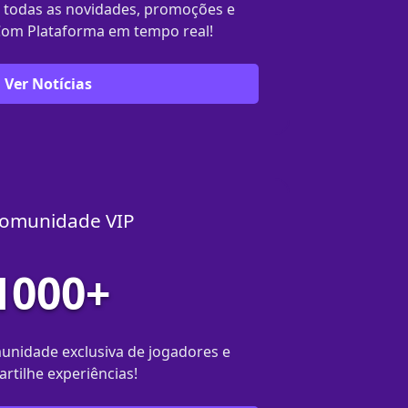
e todas as novidades, promoções e
Com Plataforma em tempo real!
Ver Notícias
Comunidade VIP
1000+
unidade exclusiva de jogadores e
rtilhe experiências!