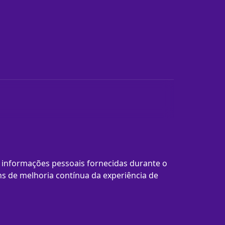
 informações pessoais fornecidas durante o
ns de melhoria contínua da experiência de