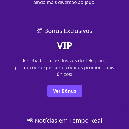
ainda mais diversão ao jogo.
🎁 Bônus Exclusivos
VIP
Receba bônus exclusivos do Telegram,
promoções especiais e códigos promocionais
únicos!
Ver Bônus
📢 Notícias em Tempo Real