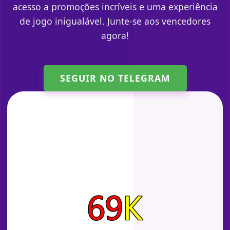
acesso a promoções incríveis e uma experiência
de jogo inigualável. Junte-se aos vencedores
agora!
SEGUIR NO TELEGRAM