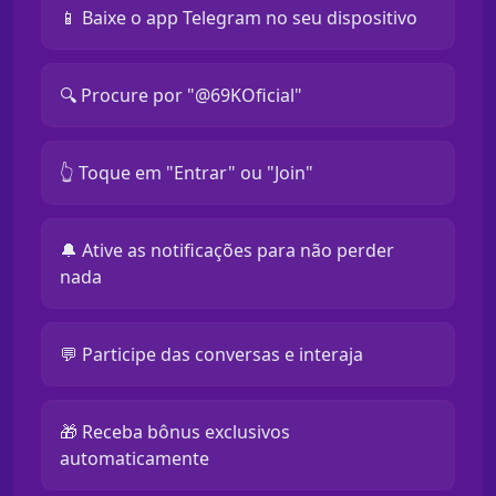
📱 Baixe o app Telegram no seu dispositivo
🔍 Procure por "@69KOficial"
👆 Toque em "Entrar" ou "Join"
🔔 Ative as notificações para não perder
nada
💬 Participe das conversas e interaja
🎁 Receba bônus exclusivos
automaticamente