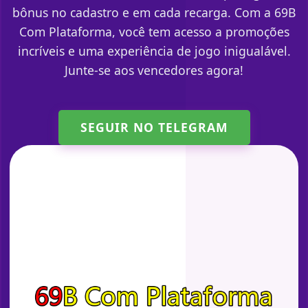
bônus no cadastro e em cada recarga. Com a 69B
Com Plataforma, você tem acesso a promoções
incríveis e uma experiência de jogo inigualável.
Junte-se aos vencedores agora!
SEGUIR NO TELEGRAM