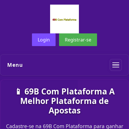
Login
Registrar-se
Menu
📱 69B Com Plataforma A
Melhor Plataforma de
Apostas
Cadastre-se na 69B Com Plataforma para ganhar