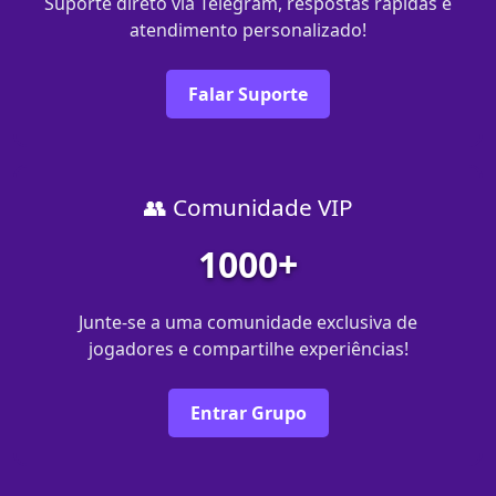
Suporte direto via Telegram, respostas rápidas e
atendimento personalizado!
Falar Suporte
👥 Comunidade VIP
1000+
Junte-se a uma comunidade exclusiva de
jogadores e compartilhe experiências!
Entrar Grupo