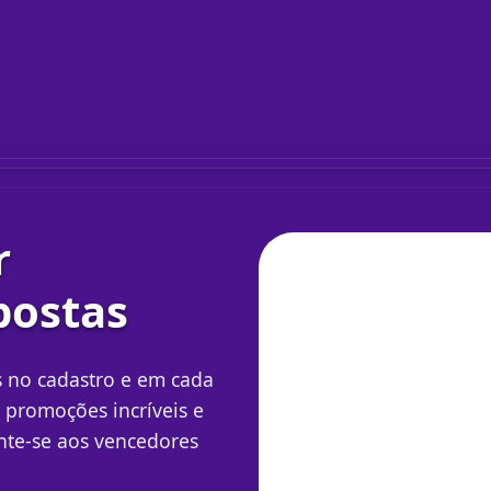
r
postas
s no cadastro e em cada
 promoções incríveis e
unte-se aos vencedores