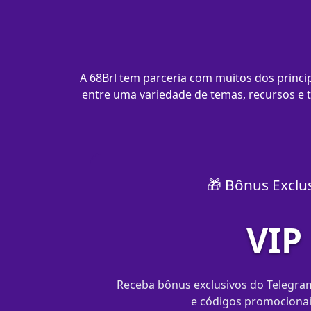
A 68Brl tem parceria com muitos dos princi
entre uma variedade de temas, recursos e 
🎁 Bônus Exclu
VIP
Receba bônus exclusivos do Telegra
e códigos promocionai