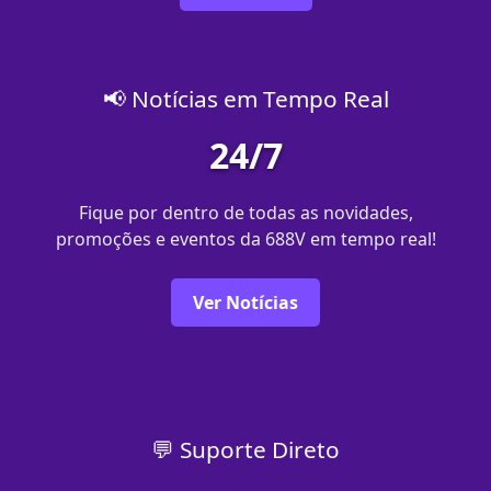
📢 Notícias em Tempo Real
24/7
Fique por dentro de todas as novidades,
promoções e eventos da 688V em tempo real!
Ver Notícias
💬 Suporte Direto