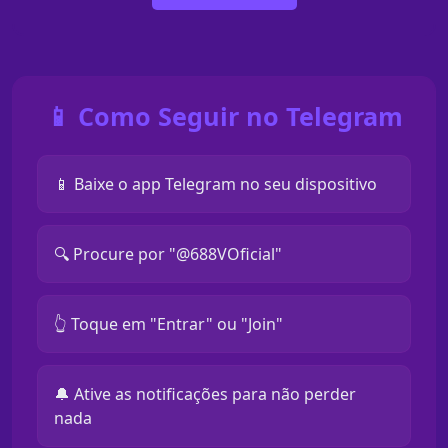
📱 Como Seguir no Telegram
📱 Baixe o app Telegram no seu dispositivo
🔍 Procure por "@688VOficial"
👆 Toque em "Entrar" ou "Join"
🔔 Ative as notificações para não perder
nada