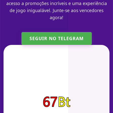
acesso a promoções incríveis e uma experiência
de jogo inigualável. Junte-se aos vencedores
agora!
SEGUIR NO TELEGRAM