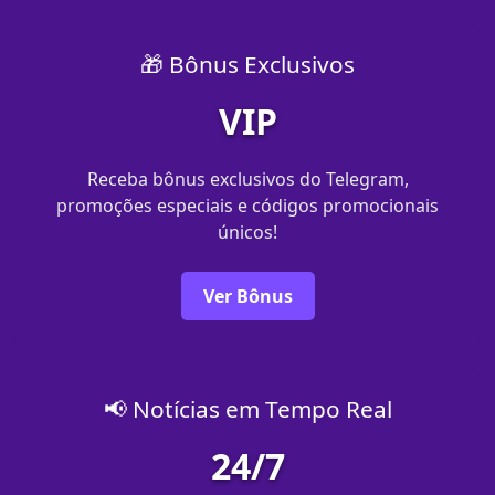
🎁 Bônus Exclusivos
VIP
Receba bônus exclusivos do Telegram,
promoções especiais e códigos promocionais
únicos!
Ver Bônus
📢 Notícias em Tempo Real
24/7