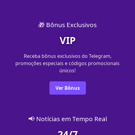
🎁 Bônus Exclusivos
VIP
Receba bônus exclusivos do Telegram,
promoções especiais e códigos promocionais
únicos!
Ver Bônus
📢 Notícias em Tempo Real
24/7