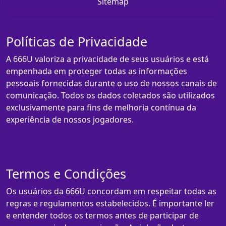
Sitemap
Políticas de Privacidade
A 666U valoriza a privacidade de seus usuários e está
empenhada em proteger todas as informações
pessoais fornecidas durante o uso de nossos canais de
comunicação. Todos os dados coletados são utilizados
exclusivamente para fins de melhoria contínua da
experiência de nossos jogadores.
Termos e Condições
Os usuários da 666U concordam em respeitar todas as
regras e regulamentos estabelecidos. É importante ler
e entender todos os termos antes de participar de