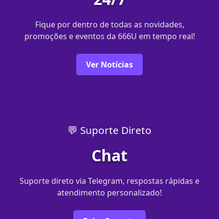
Fique por dentro de todas as novidades,
promoções e eventos da 666U em tempo real!
Ver Notícias
💬 Suporte Direto
Chat
Suporte direto via Telegram, respostas rápidas e
atendimento personalizado!