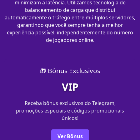
minimizam a latência. Utilizamos tecnologia de
balanceamento de carga que distribui
automaticamente o tráfego entre múltiplos servidores,
garantindo que você sempre tenha a melhor
experiência possível, independentemente do número
de jogadores online.
🎁 Bônus Exclusivos
VIP
Receba bônus exclusivos do Telegram,
promoções especiais e códigos promocionais
únicos!
Ver Bônus