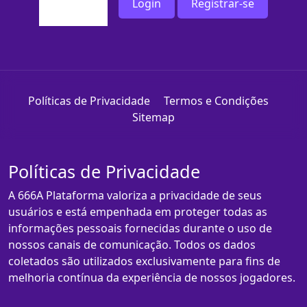
Login
Registrar-se
Políticas de Privacidade
Termos e Condições
Sitemap
Políticas de Privacidade
A 666A Plataforma valoriza a privacidade de seus
usuários e está empenhada em proteger todas as
informações pessoais fornecidas durante o uso de
nossos canais de comunicação. Todos os dados
coletados são utilizados exclusivamente para fins de
melhoria contínua da experiência de nossos jogadores.