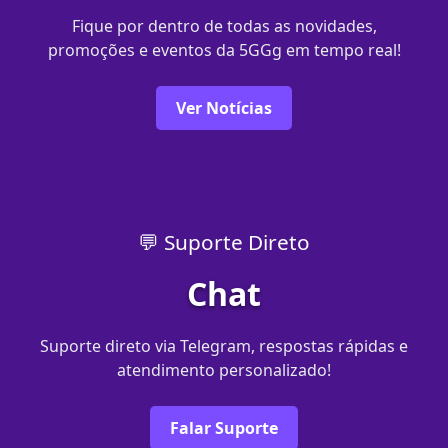
Fique por dentro de todas as novidades,
promoções e eventos da 5GGg em tempo real!
Ver Notícias
💬 Suporte Direto
Chat
Suporte direto via Telegram, respostas rápidas e
atendimento personalizado!
Falar Suporte