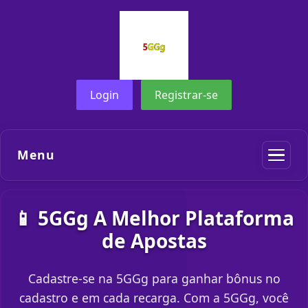
Login
Registrar-se
Menu
📱 5GGg A Melhor Plataforma
de Apostas
Cadastre-se na 5GGg para ganhar bônus no
cadastro e em cada recarga. Com a 5GGg, você