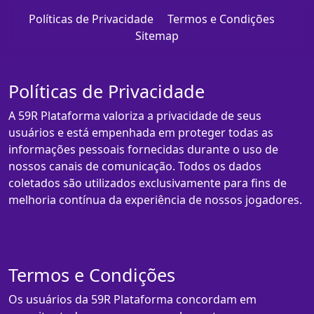
Políticas de Privacidade
Termos e Condições
Sitemap
Políticas de Privacidade
A 59R Plataforma valoriza a privacidade de seus
usuários e está empenhada em proteger todas as
informações pessoais fornecidas durante o uso de
nossos canais de comunicação. Todos os dados
coletados são utilizados exclusivamente para fins de
melhoria contínua da experiência de nossos jogadores.
Termos e Condições
Os usuários da 59R Plataforma concordam em