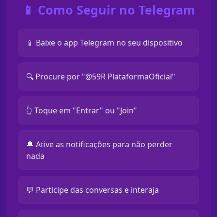
📱 Como Seguir no Telegram
📱 Baixe o app Telegram no seu dispositivo
🔍 Procure por "@59R PlataformaOficial"
👆 Toque em "Entrar" ou "Join"
🔔 Ative as notificações para não perder
nada
💬 Participe das conversas e interaja