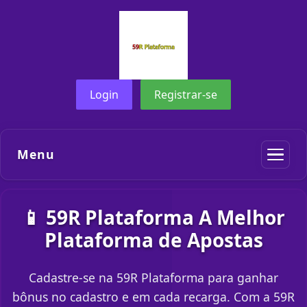
Login
Registrar-se
Menu
📱 59R Plataforma A Melhor
Plataforma de Apostas
Cadastre-se na 59R Plataforma para ganhar
bônus no cadastro e em cada recarga. Com a 59R