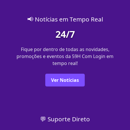
📢 Notícias em Tempo Real
24/7
Fique por dentro de todas as novidades,
promoções e eventos da 59H Com Login em
tempo real!
Ver Notícias
💬 Suporte Direto