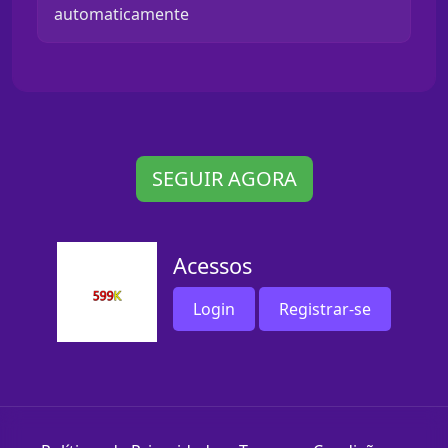
automaticamente
SEGUIR AGORA
Acessos
Login
Registrar-se