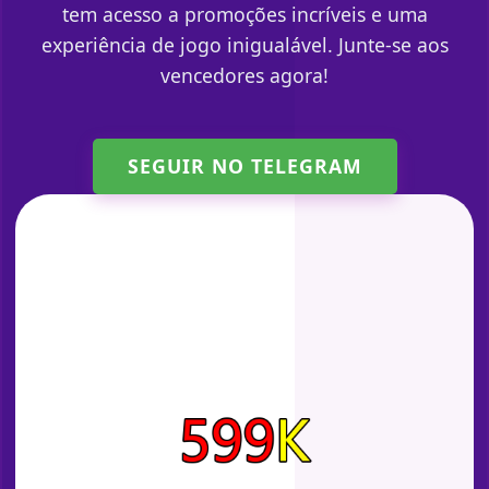
tem acesso a promoções incríveis e uma
experiência de jogo inigualável. Junte-se aos
vencedores agora!
SEGUIR NO TELEGRAM