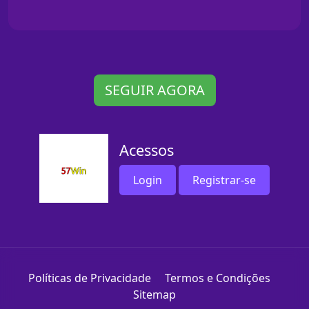
SEGUIR AGORA
Acessos
Login
Registrar-se
Políticas de Privacidade
Termos e Condições
Sitemap