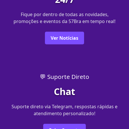
Fique por dentro de todas as novidades,
promoções e eventos da 57Bra em tempo real!
Ver Notícias
💬 Suporte Direto
Chat
Suporte direto via Telegram, respostas rápidas e
atendimento personalizado!