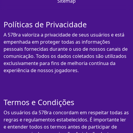
Sitemap
Políticas de Privacidade
A 57Bra valoriza a privacidade de seus usuários e está
empenhada em proteger todas as informações
pessoais fornecidas durante o uso de nossos canais de
comunicação. Todos os dados coletados são utilizados
exclusivamente para fins de melhoria contínua da
experiência de nossos jogadores.
Termos e Condições
Os usuários da 57Bra concordam em respeitar todas as
regras e regulamentos estabelecidos. É importante ler
e entender todos os termos antes de participar de