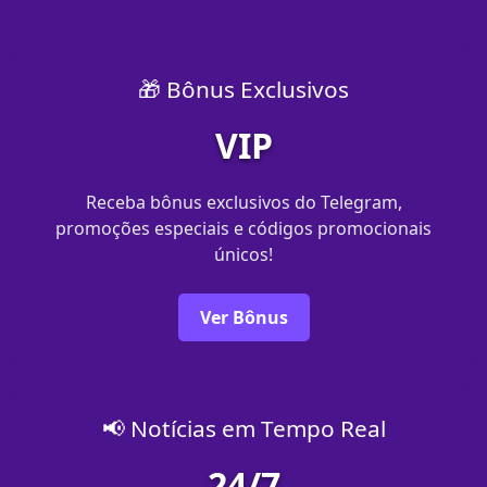
🎁 Bônus Exclusivos
VIP
Receba bônus exclusivos do Telegram,
promoções especiais e códigos promocionais
únicos!
Ver Bônus
📢 Notícias em Tempo Real
24/7