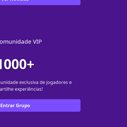
Comunidade VIP
1000+
unidade exclusiva de jogadores e
rtilhe experiências!
Entrar Grupo