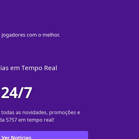
 e jogadores com o melhor.
cias em Tempo Real
24/7
e todas as novidades, promoções e
da 5757 em tempo real!
Ver Notícias