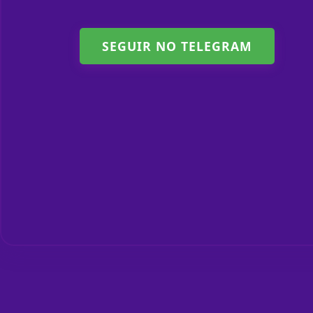
SEGUIR NO TELEGRAM