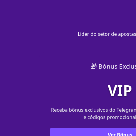
Líder do setor de apostas
🎁 Bônus Exclu
VIP
Receba bônus exclusivos do Telegra
e códigos promocionai
Ver Bônus