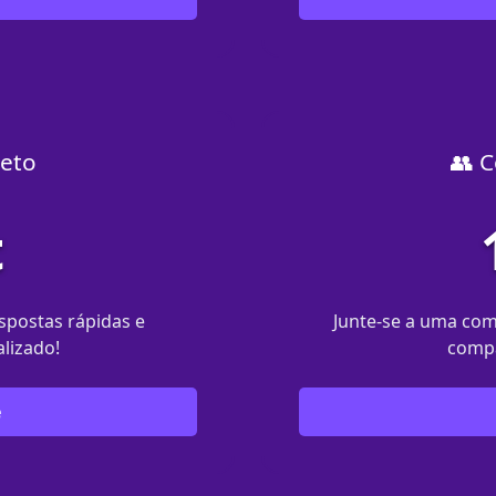
reto
👥 
t
espostas rápidas e
Junte-se a uma com
lizado!
compa
e