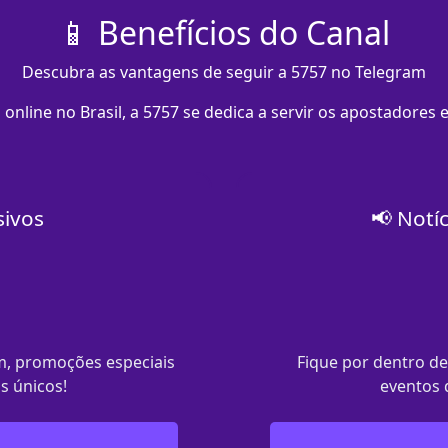
📱 Benefícios do Canal
Descubra as vantagens de seguir a 5757 no Telegram
 online no Brasil, a 5757 se dedica a servir os apostadores
sivos
📢 Notí
m, promoções especiais
Fique por dentro d
s únicos!
eventos 