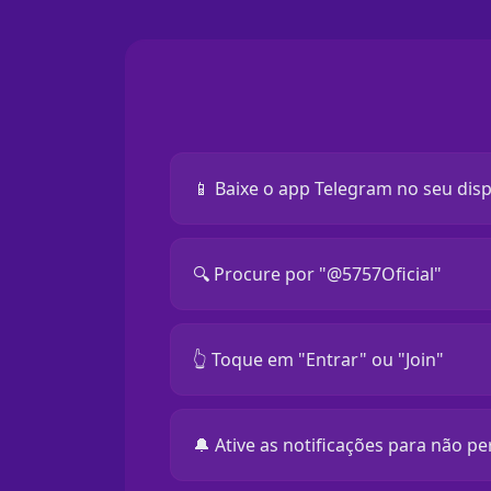
📱 Baixe o app Telegram no seu disp
🔍 Procure por "@5757Oficial"
👆 Toque em "Entrar" ou "Join"
🔔 Ative as notificações para não p