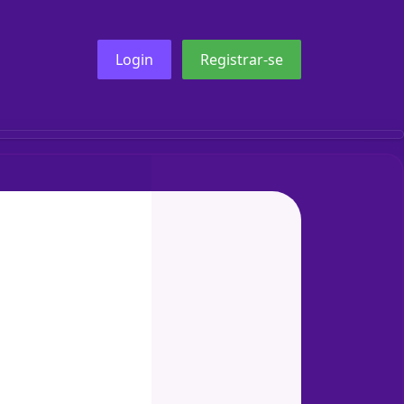
Login
Registrar-se