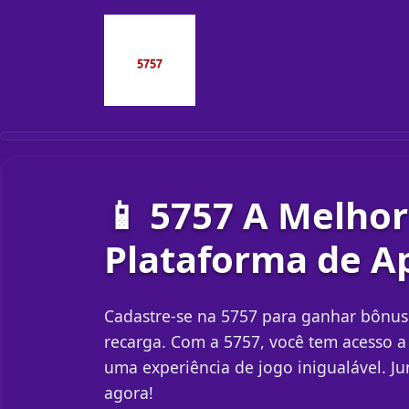
📱 5757 A Melhor
Plataforma de A
Cadastre-se na 5757 para ganhar bônus
recarga. Com a 5757, você tem acesso a
uma experiência de jogo inigualável. J
agora!