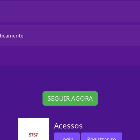
a
aticamente
SEGUIR AGORA
Acessos
Login
Registrar-se