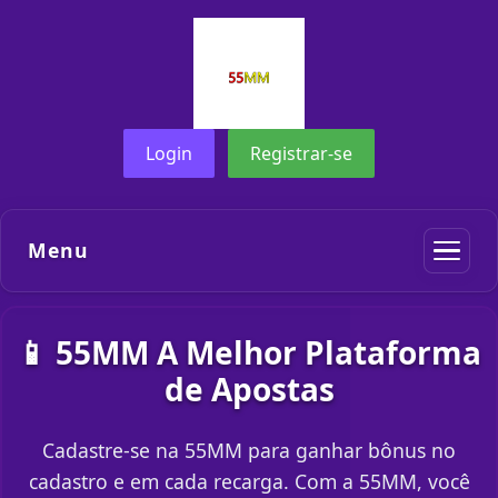
Login
Registrar-se
Menu
📱 55MM A Melhor Plataforma
de Apostas
Cadastre-se na 55MM para ganhar bônus no
cadastro e em cada recarga. Com a 55MM, você