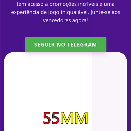
tem acesso a promoções incríveis e uma
experiência de jogo inigualável. Junte-se aos
vencedores agora!
SEGUIR NO TELEGRAM