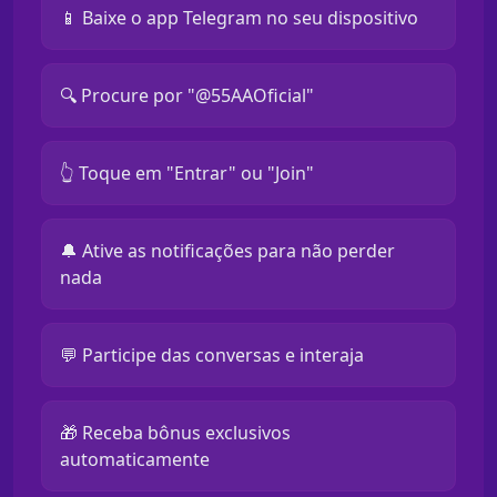
📱 Baixe o app Telegram no seu dispositivo
🔍 Procure por "@55AAOficial"
👆 Toque em "Entrar" ou "Join"
🔔 Ative as notificações para não perder
nada
💬 Participe das conversas e interaja
🎁 Receba bônus exclusivos
automaticamente