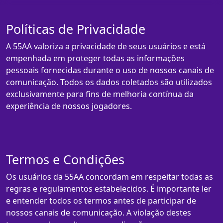
Políticas de Privacidade
A 55AA valoriza a privacidade de seus usuários e está
empenhada em proteger todas as informações
pessoais fornecidas durante o uso de nossos canais de
comunicação. Todos os dados coletados são utilizados
exclusivamente para fins de melhoria contínua da
experiência de nossos jogadores.
Termos e Condições
Os usuários da 55AA concordam em respeitar todas as
regras e regulamentos estabelecidos. É importante ler
e entender todos os termos antes de participar de
nossos canais de comunicação. A violação destes