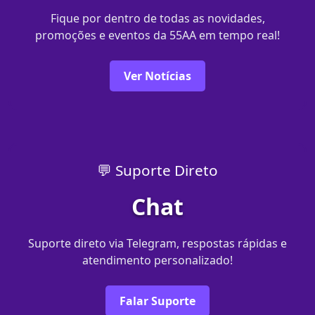
Fique por dentro de todas as novidades,
promoções e eventos da 55AA em tempo real!
Ver Notícias
💬 Suporte Direto
Chat
Suporte direto via Telegram, respostas rápidas e
atendimento personalizado!
Falar Suporte