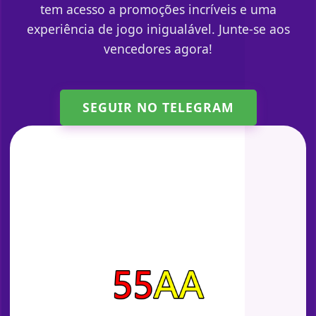
tem acesso a promoções incríveis e uma
experiência de jogo inigualável. Junte-se aos
vencedores agora!
SEGUIR NO TELEGRAM