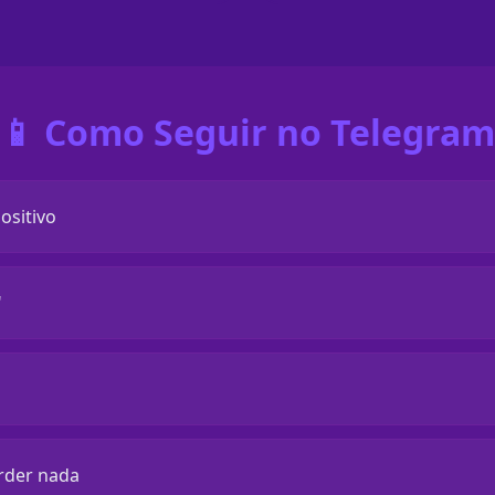
📱 Como Seguir no Telegram
ositivo
"
erder nada