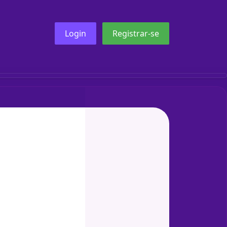
Login
Registrar-se