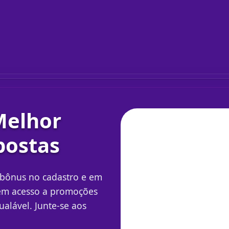
Melhor
postas
 bônus no cadastro e em
tem acesso a promoções
ualável. Junte-se aos