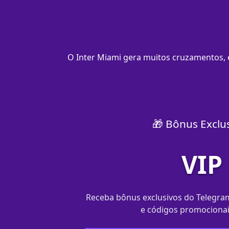
O Inter Miami gera muitos cruzamentos, e
🎁 Bônus Exclu
VIP
Receba bônus exclusivos do Telegra
e códigos promocionai