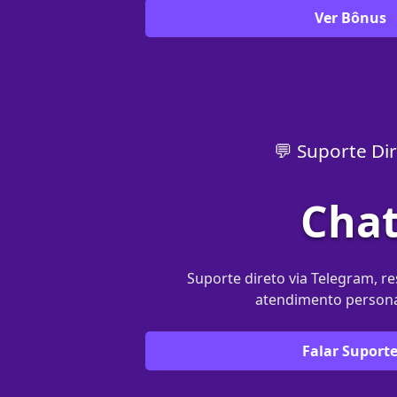
Ver Bônus
💬 Suporte Di
Cha
Suporte direto via Telegram, r
atendimento persona
Falar Suport