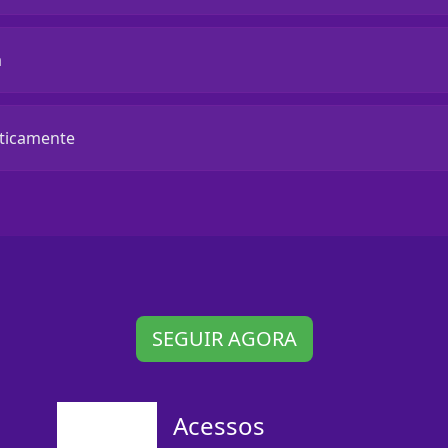
a
aticamente
SEGUIR AGORA
Acessos