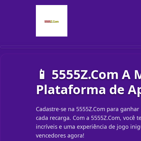
📱 5555Z.Com A 
Plataforma de A
Cadastre-se na 5555Z.Com para ganhar
cada recarga. Com a 5555Z.Com, você 
incríveis e uma experiência de jogo inig
vencedores agora!