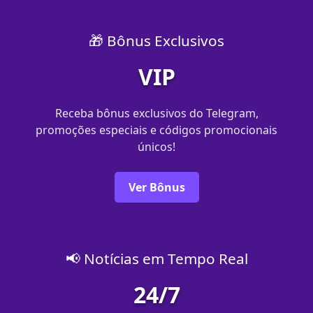
🎁 Bônus Exclusivos
VIP
Receba bônus exclusivos do Telegram,
promoções especiais e códigos promocionais
únicos!
Ver Bônus
📢 Notícias em Tempo Real
24/7