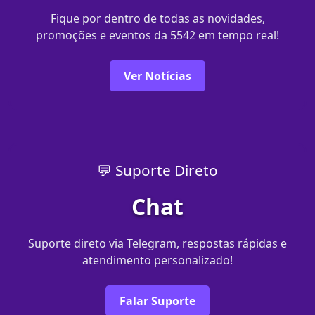
Fique por dentro de todas as novidades,
promoções e eventos da 5542 em tempo real!
Ver Notícias
💬 Suporte Direto
Chat
Suporte direto via Telegram, respostas rápidas e
atendimento personalizado!
Falar Suporte