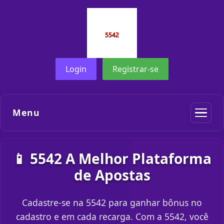
Login
Registrar-se
Menu
📱 5542 A Melhor Plataforma
de Apostas
Cadastre-se na 5542 para ganhar bônus no
cadastro e em cada recarga. Com a 5542, você