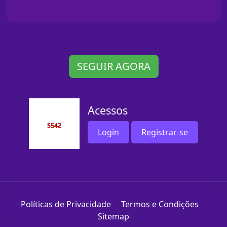
SEGUIR AGORA
Acessos
Login
Registrar-se
Políticas de Privacidade
Termos e Condições
Sitemap