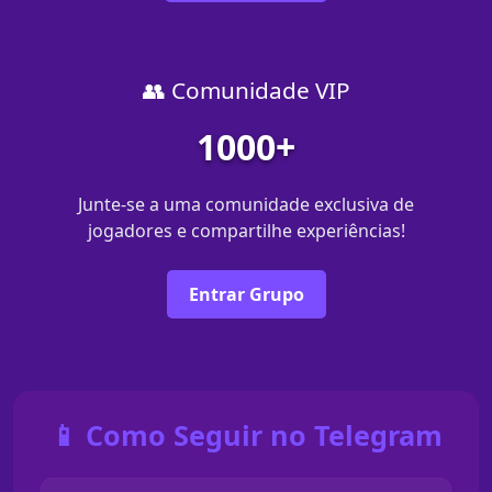
👥 Comunidade VIP
1000+
Junte-se a uma comunidade exclusiva de
jogadores e compartilhe experiências!
Entrar Grupo
📱 Como Seguir no Telegram