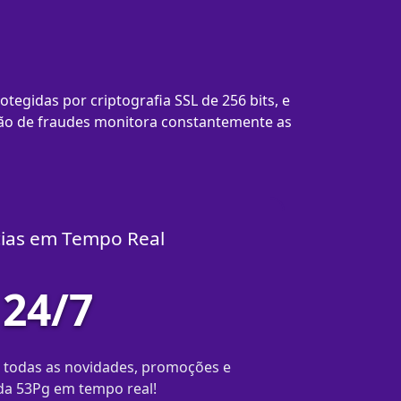
egidas por criptografia SSL de 256 bits, e
ção de fraudes monitora constantemente as
cias em Tempo Real
24/7
e todas as novidades, promoções e
da 53Pg em tempo real!