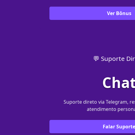
Ver Bônus
💬 Suporte Di
Cha
Suporte direto via Telegram, r
atendimento persona
Falar Suport