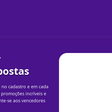
r
postas
 no cadastro e em cada
 promoções incríveis e
unte-se aos vencedores