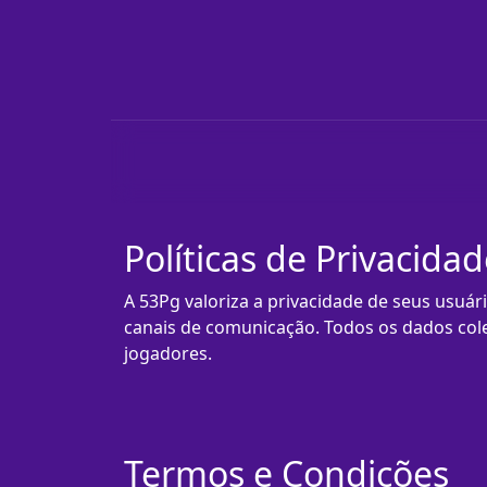
Políticas de Privacida
A 53Pg valoriza a privacidade de seus usuá
canais de comunicação. Todos os dados cole
jogadores.
Termos e Condições