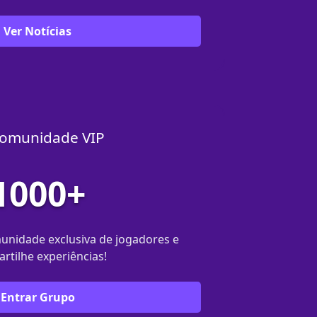
Ver Notícias
Comunidade VIP
1000+
unidade exclusiva de jogadores e
rtilhe experiências!
Entrar Grupo