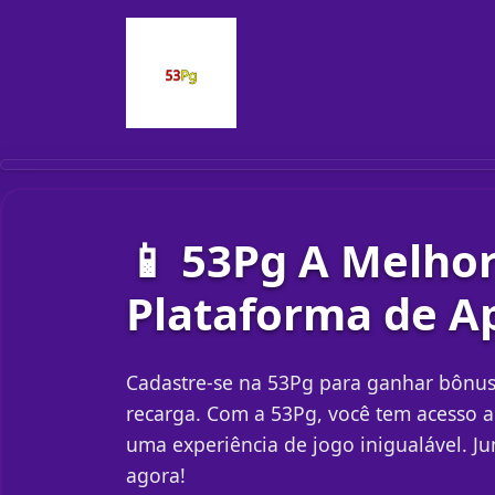
📱 53Pg A Melho
Plataforma de A
Cadastre-se na 53Pg para ganhar bônus
recarga. Com a 53Pg, você tem acesso a
uma experiência de jogo inigualável. J
agora!