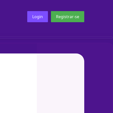
Login
Registrar-se