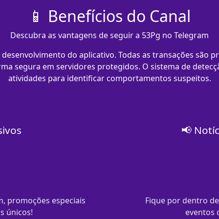
📱 Benefícios do Canal
Descubra as vantagens de seguir a 53Pg no Telegram
desenvolvimento do aplicativo. Todas as transações são prot
ma segura em servidores protegidos. O sistema de detec
atividades para identificar comportamentos suspeitos.
sivos
📢 Notí
m, promoções especiais
Fique por dentro d
s únicos!
eventos 