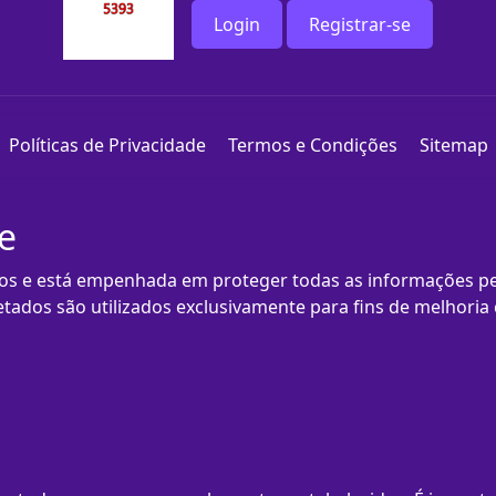
Login
Registrar-se
Políticas de Privacidade
Termos e Condições
Sitemap
de
rios e está empenhada em proteger todas as informações p
tados são utilizados exclusivamente para fins de melhoria