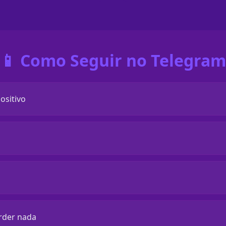
📱 Como Seguir no Telegram
ositivo
erder nada