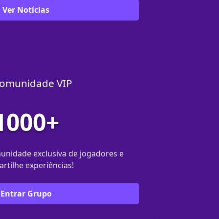
Ver Notícias
Comunidade VIP
1000+
unidade exclusiva de jogadores e
rtilhe experiências!
Entrar Grupo