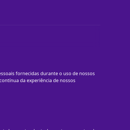
essoais fornecidas durante o uso de nossos
 contínua da experiência de nossos