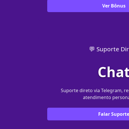
Ver Bônus
💬 Suporte Di
Cha
Suporte direto via Telegram, r
atendimento persona
Falar Suport