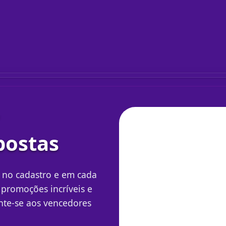
postas
 no cadastro e em cada
 promoções incríveis e
unte-se aos vencedores