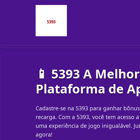
📱 5393 A Melhor
Plataforma de A
Cadastre-se na 5393 para ganhar bônus
recarga. Com a 5393, você tem acesso a
uma experiência de jogo inigualável. J
agora!