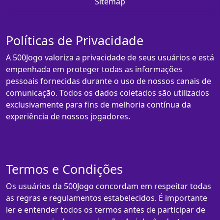
Sitemap
Políticas de Privacidade
A 500Jogo valoriza a privacidade de seus usuários e está
empenhada em proteger todas as informações
pessoais fornecidas durante o uso de nossos canais de
comunicação. Todos os dados coletados são utilizados
exclusivamente para fins de melhoria contínua da
experiência de nossos jogadores.
Termos e Condições
Os usuários da 500Jogo concordam em respeitar todas
as regras e regulamentos estabelecidos. É importante
ler e entender todos os termos antes de participar de