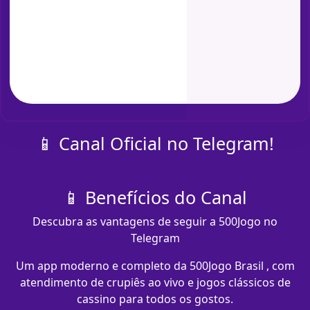
📱 Canal Oficial no Telegram!
📱 Benefícios do Canal
Descubra as vantagens de seguir a 500Jogo no
Telegram
Um app moderno e completo da 500Jogo Brasil , com
atendimento de crupiês ao vivo e jogos clássicos de
cassino para todos os gostos.