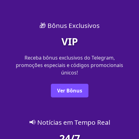
🎁 Bônus Exclusivos
VIP
Receba bônus exclusivos do Telegram,
promoções especiais e códigos promocionais
únicos!
Ver Bônus
📢 Notícias em Tempo Real
24/7