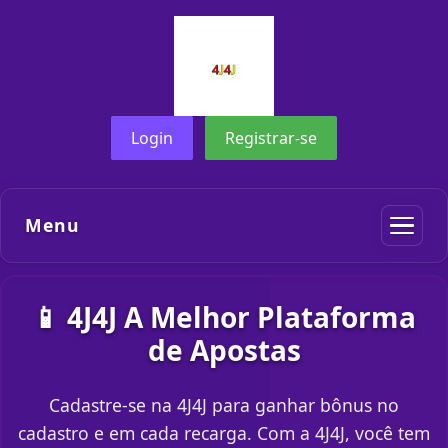
Login
Registrar-se
Menu
📱 4J4J A Melhor Plataforma
de Apostas
Cadastre-se na 4J4J para ganhar bônus no
cadastro e em cada recarga. Com a 4J4J, você tem