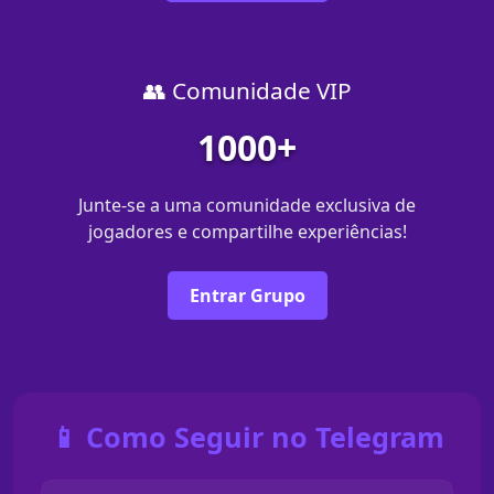
👥 Comunidade VIP
1000+
Junte-se a uma comunidade exclusiva de
jogadores e compartilhe experiências!
Entrar Grupo
📱 Como Seguir no Telegram