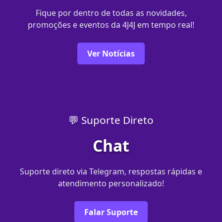
Fique por dentro de todas as novidades,
promoções e eventos da 4J4J em tempo real!
Ver Notícias
💬 Suporte Direto
Chat
Suporte direto via Telegram, respostas rápidas e
atendimento personalizado!
Falar Suporte