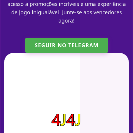
acesso a promoções incríveis e uma experiência
de jogo inigualável. Junte-se aos vencedores
agora!
SEGUIR NO TELEGRAM