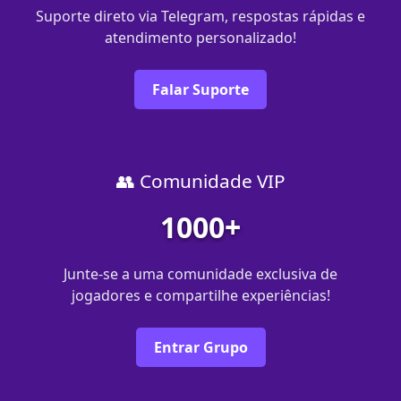
Suporte direto via Telegram, respostas rápidas e
atendimento personalizado!
Falar Suporte
👥 Comunidade VIP
1000+
Junte-se a uma comunidade exclusiva de
jogadores e compartilhe experiências!
Entrar Grupo