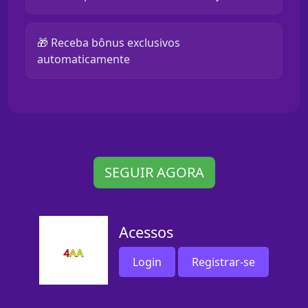
🎁 Receba bônus exclusivos
automaticamente
SEGUIR AGORA
Acessos
Login
Registrar-se