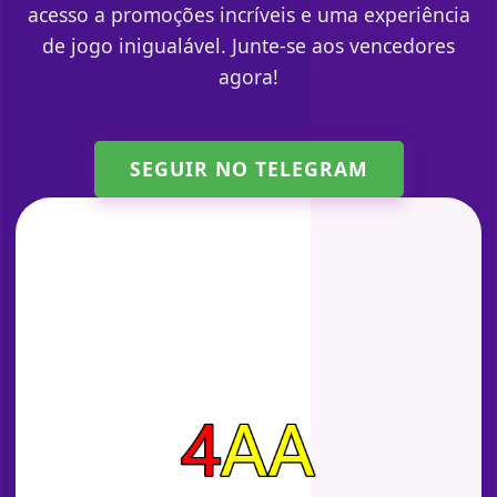
acesso a promoções incríveis e uma experiência
de jogo inigualável. Junte-se aos vencedores
agora!
SEGUIR NO TELEGRAM