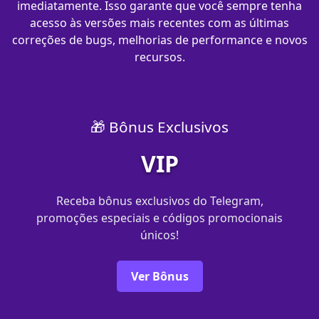
imediatamente. Isso garante que você sempre tenha
acesso às versões mais recentes com as últimas
correções de bugs, melhorias de performance e novos
recursos.
🎁 Bônus Exclusivos
VIP
Receba bônus exclusivos do Telegram,
promoções especiais e códigos promocionais
únicos!
Ver Bônus