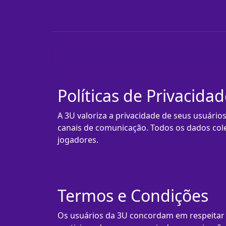
Políticas de Privacida
A 3U valoriza a privacidade de seus usuári
canais de comunicação. Todos os dados cole
jogadores.
Termos e Condições
Os usuários da 3U concordam em respeitar t