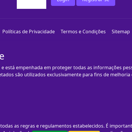
Políticas de Privacidade
Termos e Condições
Sitemap
de
os e está empenhada em proteger todas as informações pes
tados são utilizados exclusivamente para fins de melhoria
odas as regras e regulamentos estabelecidos. É important