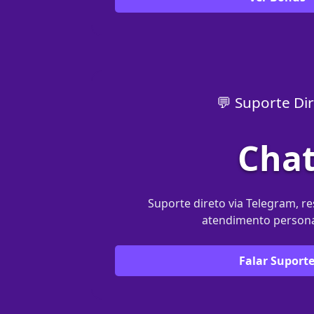
💬 Suporte Di
Cha
Suporte direto via Telegram, r
atendimento persona
Falar Suport