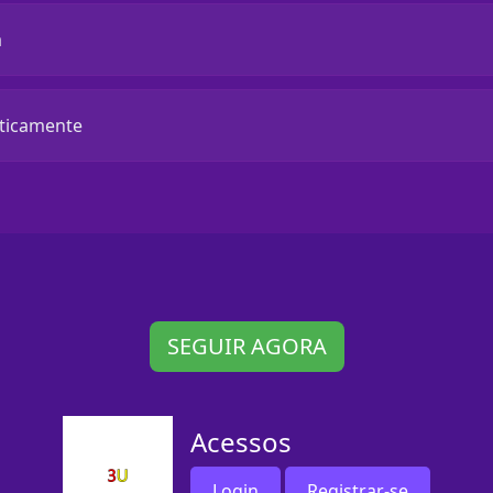
a
aticamente
SEGUIR AGORA
Acessos
Login
Registrar-se