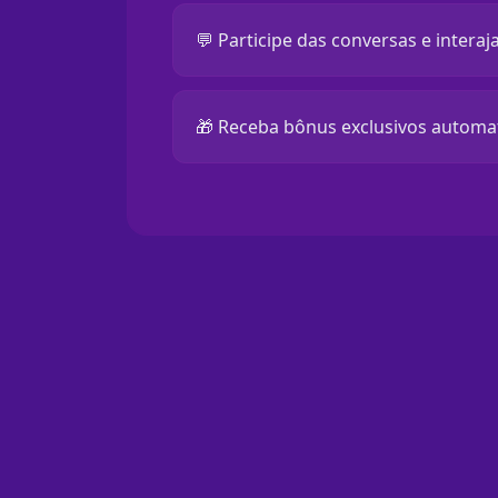
💬 Participe das conversas e interaj
🎁 Receba bônus exclusivos autom