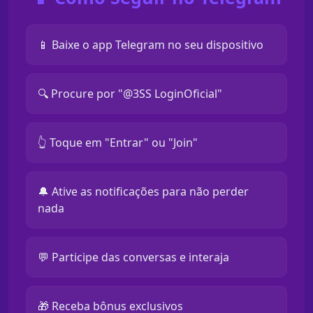
📱 Baixe o app Telegram no seu dispositivo
🔍 Procure por "@3SS LoginOficial"
👆 Toque em "Entrar" ou "Join"
🔔 Ative as notificações para não perder
nada
💬 Participe das conversas e interaja
🎁 Receba bônus exclusivos