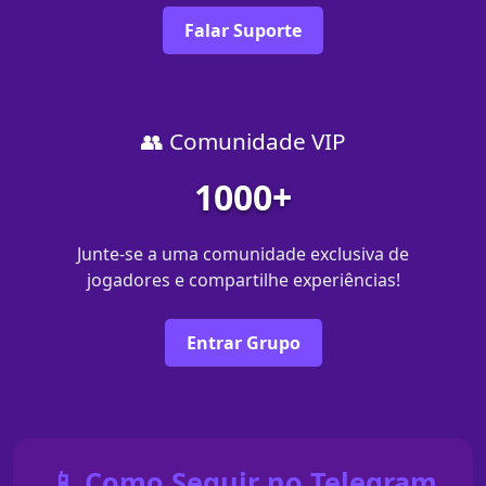
Falar Suporte
👥 Comunidade VIP
1000+
Junte-se a uma comunidade exclusiva de
jogadores e compartilhe experiências!
Entrar Grupo
📱 Como Seguir no Telegram