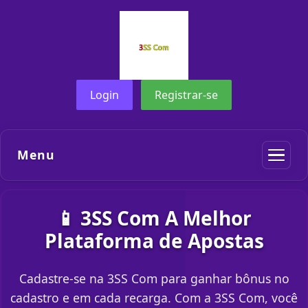
Login
Registrar-se
Menu
📱 3SS Com A Melhor
Plataforma de Apostas
Cadastre-se na 3SS Com para ganhar bônus no
cadastro e em cada recarga. Com a 3SS Com, você