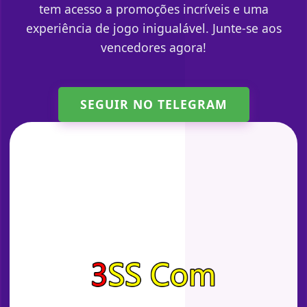
tem acesso a promoções incríveis e uma
experiência de jogo inigualável. Junte-se aos
vencedores agora!
SEGUIR NO TELEGRAM