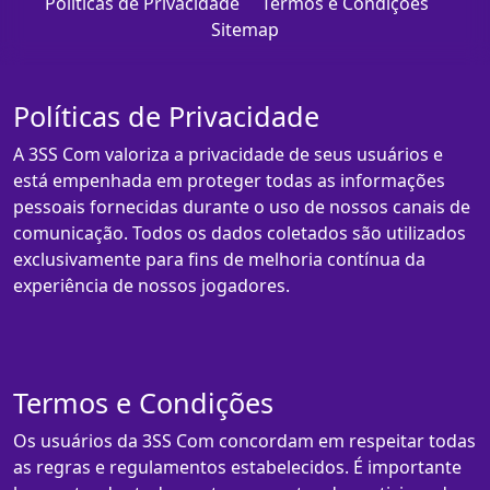
Políticas de Privacidade
Termos e Condições
Sitemap
Políticas de Privacidade
A 3SS Com valoriza a privacidade de seus usuários e
está empenhada em proteger todas as informações
pessoais fornecidas durante o uso de nossos canais de
comunicação. Todos os dados coletados são utilizados
exclusivamente para fins de melhoria contínua da
experiência de nossos jogadores.
Termos e Condições
Os usuários da 3SS Com concordam em respeitar todas
as regras e regulamentos estabelecidos. É importante