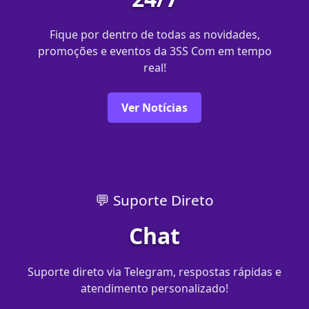
Fique por dentro de todas as novidades,
promoções e eventos da 3SS Com em tempo
real!
Ver Notícias
💬 Suporte Direto
Chat
Suporte direto via Telegram, respostas rápidas e
atendimento personalizado!