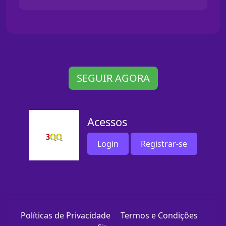
SEGUIR AGORA
Acessos
Login
Registrar-se
Políticas de Privacidade
Termos e Condições