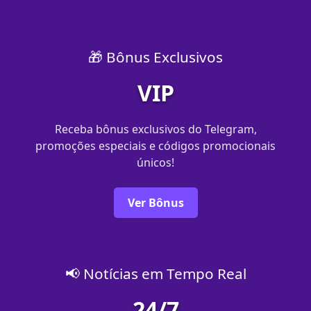
🎁 Bônus Exclusivos
VIP
Receba bônus exclusivos do Telegram,
promoções especiais e códigos promocionais
únicos!
Ver Bônus
📢 Notícias em Tempo Real
24/7