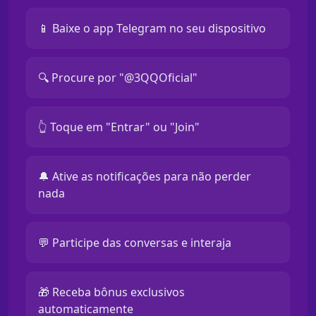
📱 Baixe o app Telegram no seu dispositivo
🔍 Procure por "@3QQOficial"
👆 Toque em "Entrar" ou "Join"
🔔 Ative as notificações para não perder
nada
💬 Participe das conversas e interaja
🎁 Receba bônus exclusivos
automaticamente