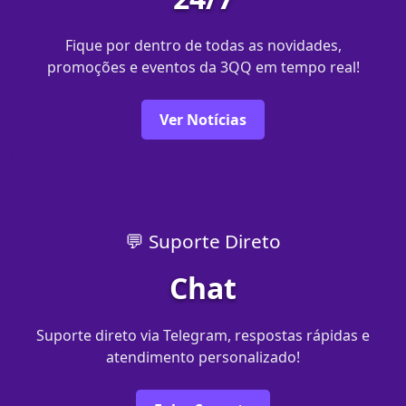
Fique por dentro de todas as novidades,
promoções e eventos da 3QQ em tempo real!
Ver Notícias
💬 Suporte Direto
Chat
Suporte direto via Telegram, respostas rápidas e
atendimento personalizado!