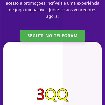
acesso a promoções incríveis e uma experiência
de jogo inigualável. Junte-se aos vencedores
agora!
SEGUIR NO TELEGRAM