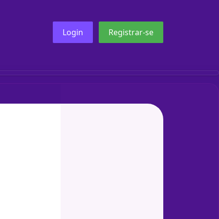
Login
Registrar-se