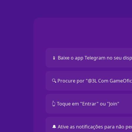
📱 Baixe o app Telegram no seu disp
🔍 Procure por "@3L Com GameOfici
👆 Toque em "Entrar" ou "Join"
🔔 Ative as notificações para não p