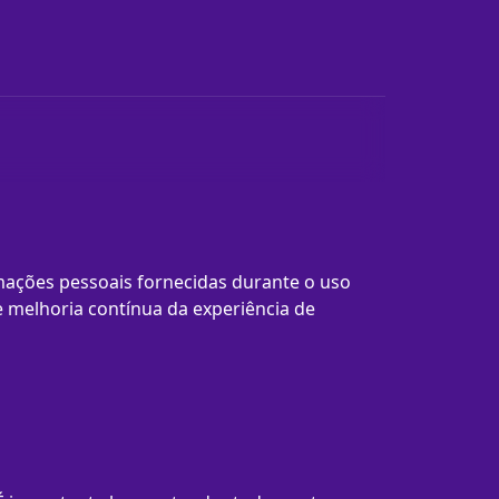
mações pessoais fornecidas durante o uso
e melhoria contínua da experiência de