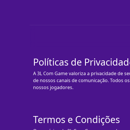
Políticas de Privacida
A 3L Com Game valoriza a privacidade de s
de nossos canais de comunicação. Todos os 
nossos jogadores.
Termos e Condições