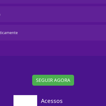
a
aticamente
SEGUIR AGORA
Acessos