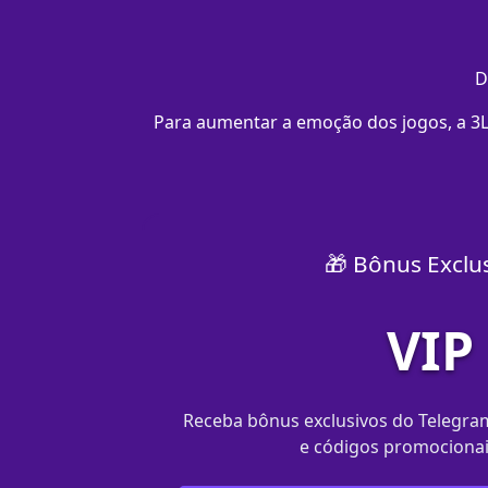
D
Para aumentar a emoção dos jogos, a 3
🎁 Bônus Exclu
VIP
Receba bônus exclusivos do Telegra
e códigos promocionai