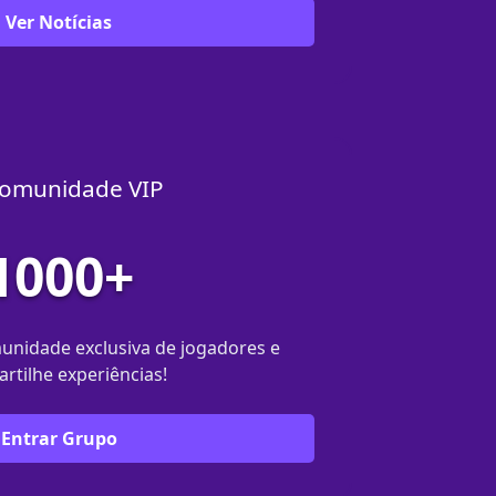
Ver Notícias
Comunidade VIP
1000+
unidade exclusiva de jogadores e
rtilhe experiências!
Entrar Grupo