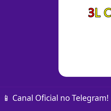
📱 Canal Oficial no Telegram!