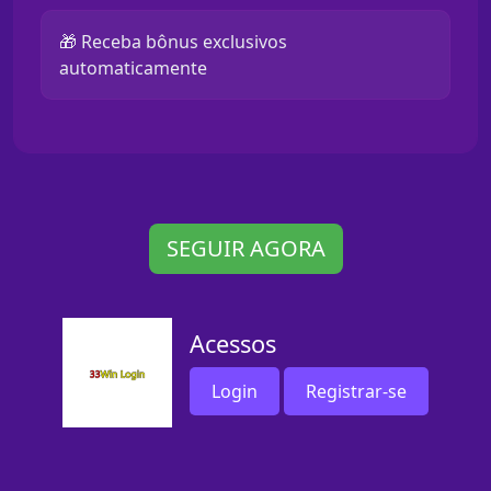
🎁 Receba bônus exclusivos
automaticamente
SEGUIR AGORA
Acessos
Login
Registrar-se