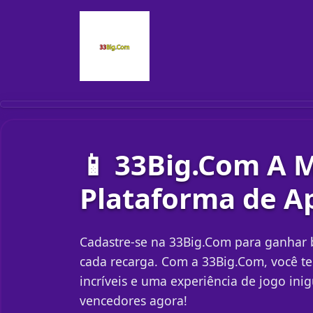
📱 33Big.Com A 
Plataforma de A
Cadastre-se na 33Big.Com para ganhar 
cada recarga. Com a 33Big.Com, você t
incríveis e uma experiência de jogo inig
vencedores agora!