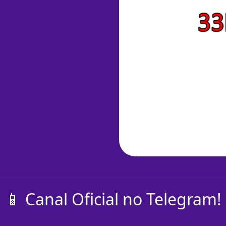
📱 Canal Oficial no Telegram!