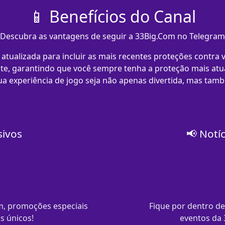
📱 Benefícios do Canal
Descubra as vantagens de seguir a 33Big.Com no Telegram
atualizada para incluir as mais recentes proteções contra 
te, garantindo que você sempre tenha a proteção mais atua
ua experiência de jogo seja não apenas divertida, mas ta
sivos
📢 Notí
m, promoções especiais
Fique por dentro d
s únicos!
eventos da 