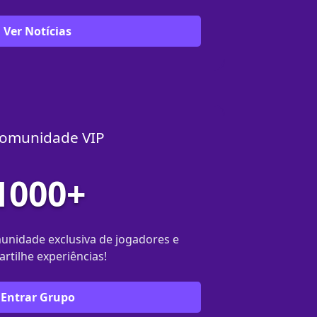
Ver Notícias
Comunidade VIP
1000+
unidade exclusiva de jogadores e
rtilhe experiências!
Entrar Grupo