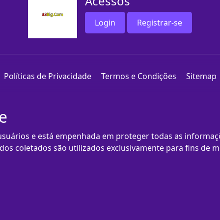
Acessos
Login
Registrar-se
Políticas de Privacidade
Termos e Condições
Sitemap
de
 usuários e está empenhada em proteger todas as informaç
os coletados são utilizados exclusivamente para fins de m