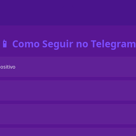
📱 Como Seguir no Telegram
ositivo