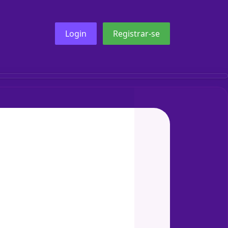
Login
Registrar-se