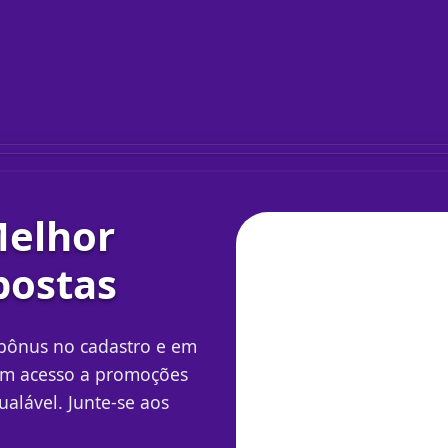
Melhor
postas
bônus no cadastro e em
em acesso a promoções
ualável. Junte-se aos