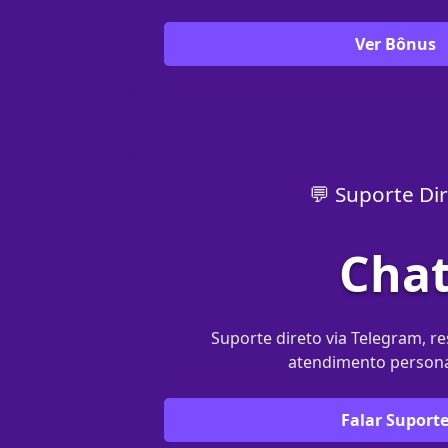
Ver Bônus
💬 Suporte Di
Cha
Suporte direto via Telegram, r
atendimento persona
Falar Suport