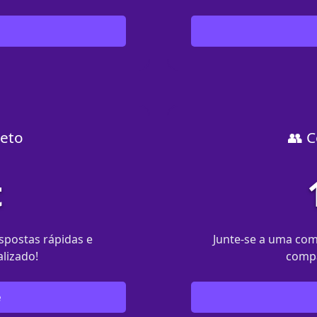
reto
👥 
t
espostas rápidas e
Junte-se a uma com
lizado!
compa
e