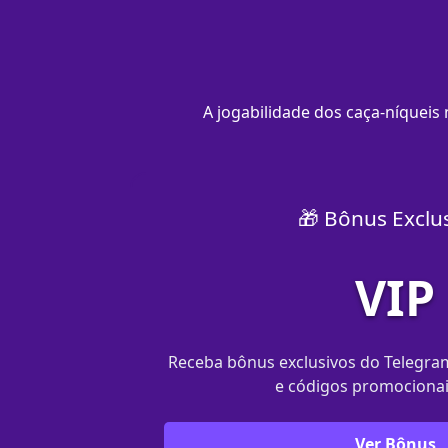
A jogabilidade dos caça-níqueis
🎁 Bônus Exclu
VIP
Receba bônus exclusivos do Telegra
e códigos promocionai
Ver Bônus