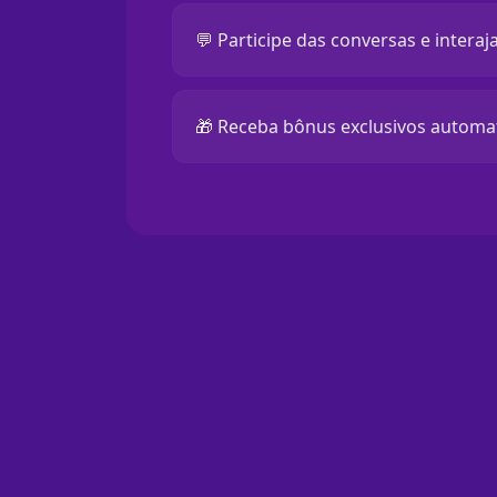
💬 Participe das conversas e interaj
🎁 Receba bônus exclusivos autom