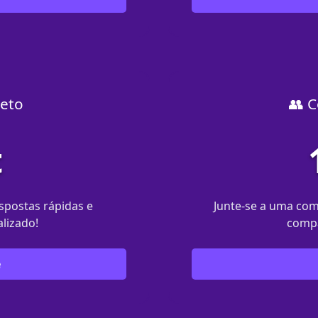
reto
👥 
t
espostas rápidas e
Junte-se a uma com
lizado!
compa
e