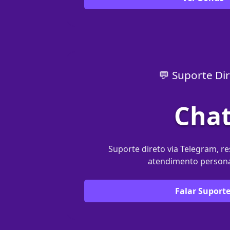
💬 Suporte Di
Cha
Suporte direto via Telegram, r
atendimento persona
Falar Suport