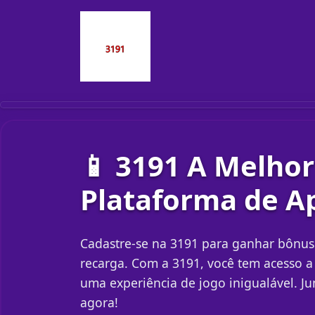
📱 3191 A Melhor
Plataforma de A
Cadastre-se na 3191 para ganhar bônus
recarga. Com a 3191, você tem acesso a
uma experiência de jogo inigualável. J
agora!