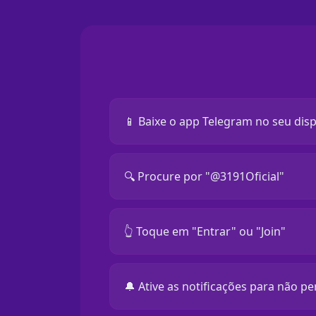
📱 Baixe o app Telegram no seu disp
🔍 Procure por "@3191Oficial"
👆 Toque em "Entrar" ou "Join"
🔔 Ative as notificações para não p