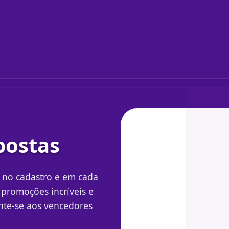
postas
 no cadastro e em cada
 promoções incríveis e
unte-se aos vencedores